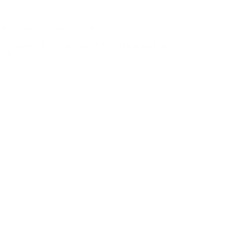
IRC: o que é e como se calcula?
Saiba tudo sobre o Imposto sobre o rendimento de pessoas
coletivas.