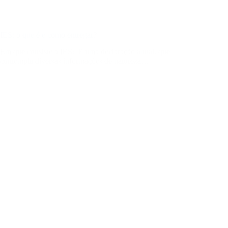
IES: o que é e como entregar?
Em que consiste a IES? É uma declaração anual, que
contempla diversas informações de natureza…