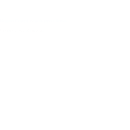
Registo Central Beneficiário Efetivo
Conheça esta obrigação.