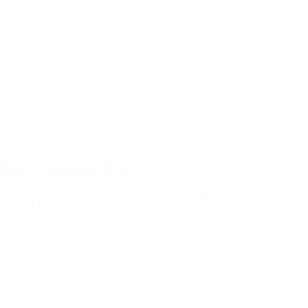
O que é o planeamento fiscal?
O planeamento fiscal é o uso legal e transparente das normas
fiscais a favor do contribuinte.