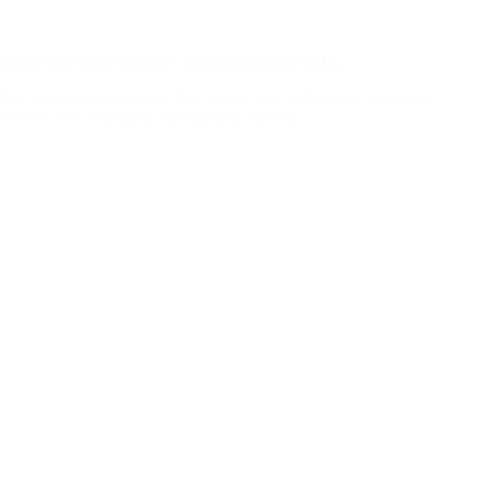
Burla “Olá mãe, Olá pai”, agora com ajuda da IA
Este tipo de burlas está a ficar muito mais sofisticado, pois está
evoluir com a ajuda da inteligência artificial.