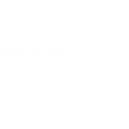
Os desafios das empresas familiares
Conheça os desafios das empresas familiares e como os gerir.