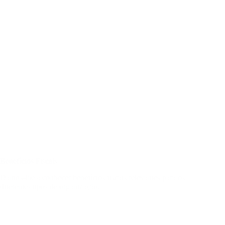
Benefícios Fiscais
Damos-lhe a conhecer benefícios fiscais relevantes para os
diferentes tipos de organização.