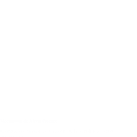
Mecanismo de Alerta Precoce
Informação económica e financeira útil e simplificada sobre a
sua empresa