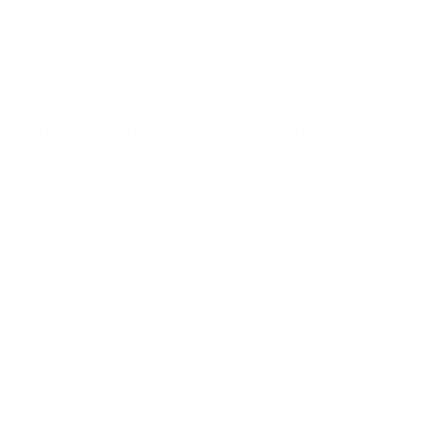
Novos prazos fiscais para declarações e pagamentos
O "apagão" prorrogou alguns prazos fiscais.