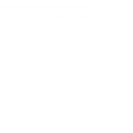
Pode solicitar uma segunda via de uma fatura?
Há obrigatoriedade de enviar segundas vias quando
solicitada?