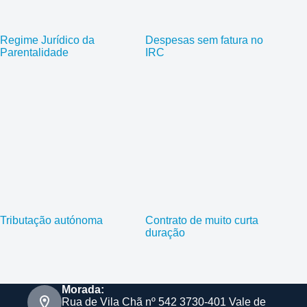
Regime Jurídico da
Despesas sem fatura no
Parentalidade
IRC
Tributação autónoma
Contrato de muito curta
duração
Morada:
Rua de Vila Chã nº 542 3730-401 Vale de